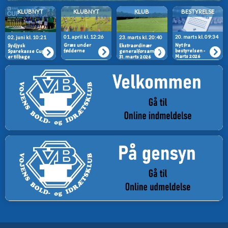
KLUBNYT
KLUBNYT
KLUB
BESTYRELSE
01. april kl. 12:26
20. marts kl. 09:34
02. juni kl. 10:21
23. marts kl. 20:40
Græs under
Nyt fra
Sydjysk
Ekstraordinær
fødderne
bestyrelsen -
Sparekasse Cup
generalforsamling
Marts 2026
er tilbage
31. marts 2026