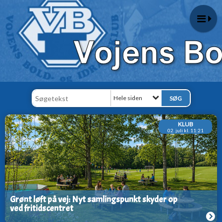
Hele siden
KLUB
02. juli kl. 11:21
Grønt løft på vej: Nyt samlingspunkt skyder op
ved fritidscentret